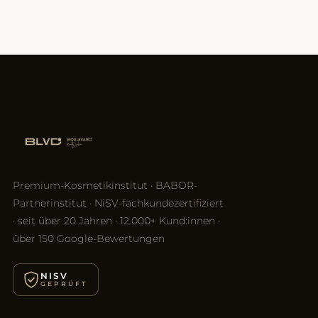
Premium-Kosmetikinstitut · BABOR-
Partnerinstitut · NiSV-fachkundezertifiziert
· seit über 20 Jahren · 12.000+ Kund:innen ·
über 150 Google-Bewertungen
NISV
GEPRÜFT