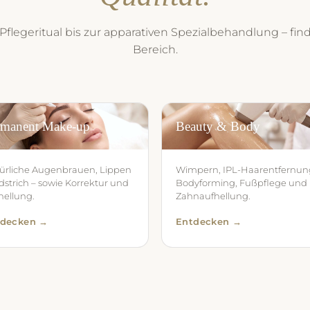
flegeritual bis zur apparativen Spezialbehandlung – fin
Bereich.
rmanent Make-up
Beauty & Body
ürliche Augenbrauen, Lippen
Wimpern, IPL-Haarentfernun
idstrich – sowie Korrektur und
Bodyforming, Fußpflege und
hellung.
Zahnaufhellung.
tdecken →
Entdecken →