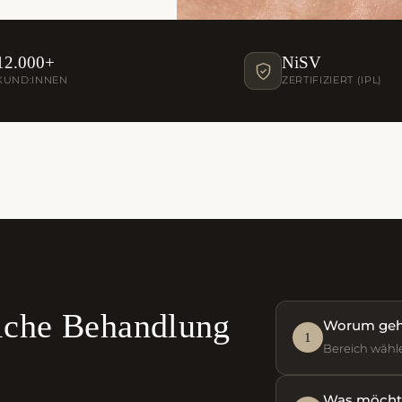
12.000+
NiSV
KUND:INNEN
ZERTIFIZIERT (IPL)
elche Behandlung
Worum geht
1
Bereich wähl
Was möchte