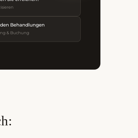
isieren
nden Behandlungen
ung & Buchung
ch: