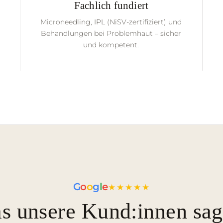
Fachlich fundiert
Microneedling, IPL (NiSV-zertifiziert) und
Behandlungen bei Problemhaut – sicher
und kompetent.
G
o
o
g
l
e
★★★★★
s unsere Kund:innen sag