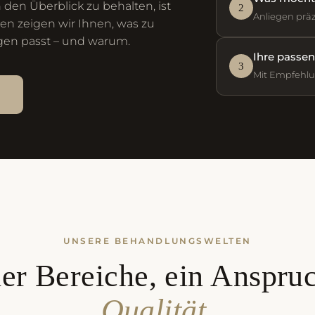
 den Überblick zu behalten, ist
2
Anliegen präz
tten zeigen wir Ihnen, was zu
gen passt – und warum.
Ihre passe
3
Mit Empfehl
→
UNSERE BEHANDLUNGSWELTEN
er Bereiche, ein Anspru
Qualität.