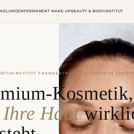
ANDLUNGEN
PERMANENT MAKE-UP
BEAUTY & BODY
INSTITUT
ETIKINSTITUT FRANKENTHAL · SEIT ÜBER 20 JAHRE
emium-Kosmetik,
e
Ihre Haut
wirkli
steht.