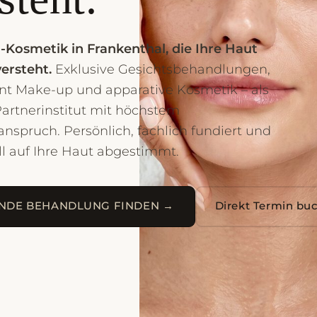
Kosmetik in Frankenthal, die Ihre Haut
versteht.
Exklusive Gesichtsbehandlungen,
t Make-up und apparative Kosmetik – als
rtnerinstitut mit höchstem
anspruch. Persönlich, fachlich fundiert und
ll auf Ihre Haut abgestimmt.
NDE BEHANDLUNG FINDEN →
Direkt Termin bu