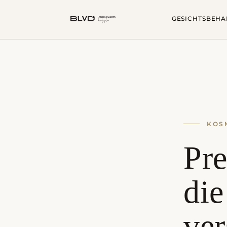
GESICHTSBEH
KOSM
Pr
di
ver