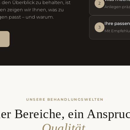
 den Überblick zu behalten, ist
2
Anliegen präz
tten zeigen wir Ihnen, was zu
gen passt – und warum.
Ihre passe
3
Mit Empfehl
→
UNSERE BEHANDLUNGSWELTEN
er Bereiche, ein Anspru
Qualität.