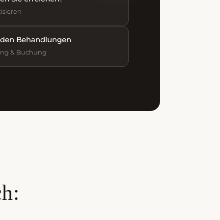
isieren
nden Behandlungen
ung & Buchung
ch: