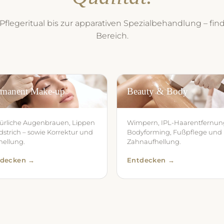
flegeritual bis zur apparativen Spezialbehandlung – fin
Bereich.
rmanent Make-up
Beauty & Body
ürliche Augenbrauen, Lippen
Wimpern, IPL-Haarentfernun
idstrich – sowie Korrektur und
Bodyforming, Fußpflege und
hellung.
Zahnaufhellung.
tdecken →
Entdecken →