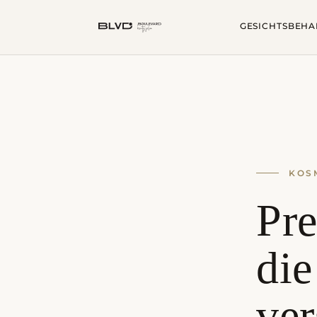
GESICHTSBEH
KOSM
Pr
di
ver