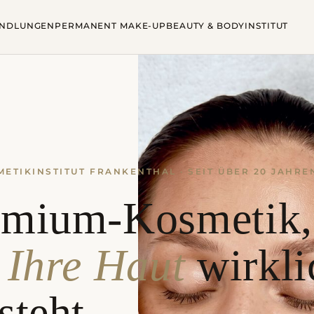
ANDLUNGEN
PERMANENT MAKE-UP
BEAUTY & BODY
INSTITUT
ETIKINSTITUT FRANKENTHAL · SEIT ÜBER 20 JAHRE
emium-Kosmetik,
e
Ihre Haut
wirkli
steht.