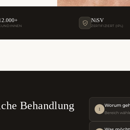
12.000+
NiSV
KUND:INNEN
ZERTIFIZIERT (IPL)
elche Behandlung
Worum geht
1
Bereich wähl
Was möchte