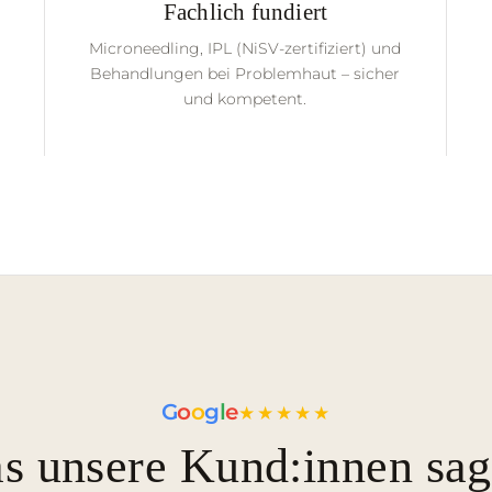
Fachlich fundiert
Microneedling, IPL (NiSV-zertifiziert) und
Behandlungen bei Problemhaut – sicher
und kompetent.
G
o
o
g
l
e
★★★★★
s unsere Kund:innen sag