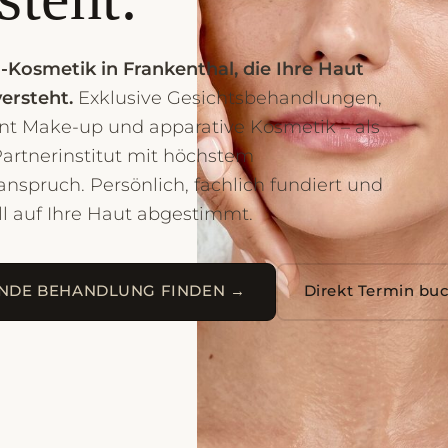
Kosmetik in Frankenthal, die Ihre Haut
versteht.
Exklusive Gesichtsbehandlungen,
t Make-up und apparative Kosmetik – als
rtnerinstitut mit höchstem
anspruch. Persönlich, fachlich fundiert und
ll auf Ihre Haut abgestimmt.
NDE BEHANDLUNG FINDEN →
Direkt Termin bu