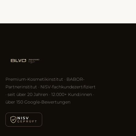
Premium-Kosmetikinstitut · BABOR-
Partnerinstitut · NiSV-fachkundezertifiziert
· seit über 20 Jahren · 12.000+ Kund:innen ·
über 150 Google-Bewertungen
NISV
GEPRÜFT