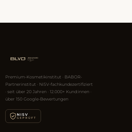
Premium-Kosmetikinstitut · BABOR-
Partnerinstitut · NiSV-fachkundezertifiziert
· seit über 20 Jahren · 12.000+ Kund:innen ·
über 150 Google-Bewertungen
NISV
GEPRÜFT